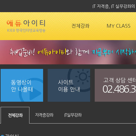
IT 자격증, IT 실무강
전체강좌
MY CLASS
고객 상담 센
동영상이
사이트
02.486.
안 나올때
이용 안내
자격증강좌
IT실무강좌
전체강좌