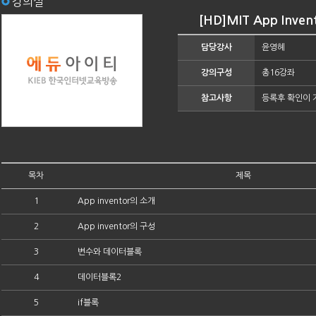
강의실
[HD]MIT App Inve
담당강사
윤영혜
강의구성
총16강좌
참고사항
등록후 확인이 
목차
제목
1
App inventor의 소개
2
App inventor의 구성
3
변수와 데이터블록
4
데이터블록2
5
if블록