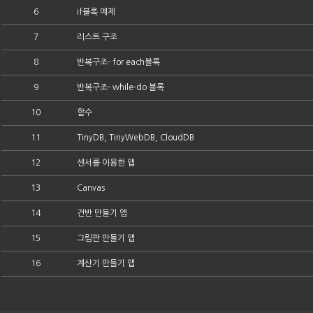
6
if블록 예제
7
리스트 구조
8
반복구조- for each블록
9
반복구조- while-do 블록
10
함수
11
TinyDB, TinyWebDB, CloudDB
12
센서를 이용한 앱
13
Canvas
14
건반 만들기 앱
15
그림판 만들기 앱
16
계산기 만들기 앱