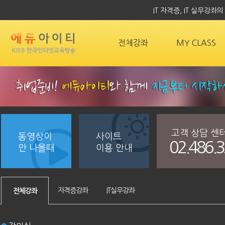
IT 자격증, IT 실무강
전체강좌
MY CLASS
고객 상담 센
동영상이
사이트
02.486.
안 나올때
이용 안내
자격증강좌
IT실무강좌
전체강좌