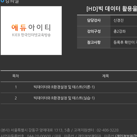
강의실
[HD]빅 데이터 활용을
담당강사
신경진
강의구성
총2강좌
참고사항
등록후 확인이 
목차
제목
1
빅데이터와 R환경설정 및 테스트(이론-1)
2
빅데이터와 R환경설정 및 테스트(실습-1)
(본사) 서울특별시 강동구 양재대로 1313, 5층 / 고객지원센터 : 02-486-3228
사업자등록번호 : 844-28-00608 / 대표 : 이준섭 / 개인정보책임자 : 이준섭
(개인정보취급