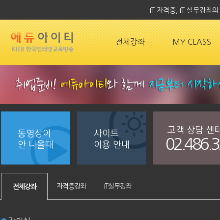
IT 자격증, IT 실무강
전체강좌
MY CLASS
고객 상담 센
동영상이
사이트
02.486.
안 나올때
이용 안내
자격증강좌
IT실무강좌
전체강좌