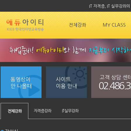
IT 자격증, IT 실무강
전체강좌
MY CLASS
고객 상담 센
동영상이
사이트
02.486.
안 나올때
이용 안내
자격증강좌
IT실무강좌
전체강좌