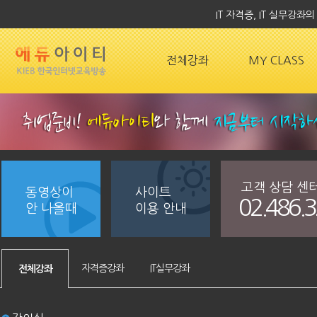
IT 자격증, IT 실무강
전체강좌
MY CLASS
고객 상담 센
동영상이
사이트
02.486.
안 나올때
이용 안내
자격증강좌
IT실무강좌
전체강좌