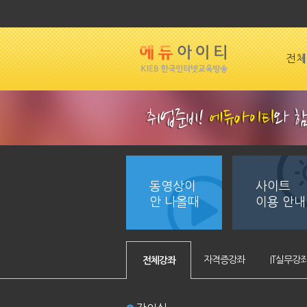
전체
동영상이
사이트
안 나올때
이용 안내
자격증강좌
IT실무강
전체강좌