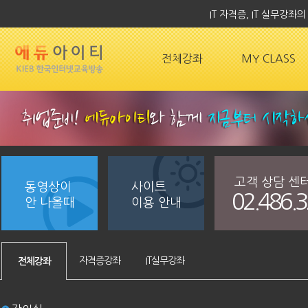
IT 자격증, IT 실무강
전체강좌
MY CLASS
고객 상담 센
동영상이
사이트
02.486.
안 나올때
이용 안내
자격증강좌
IT실무강좌
전체강좌