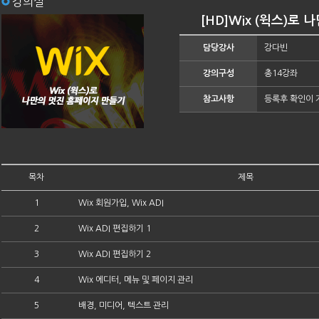
강의실
[HD]Wix (윅스)로 
담당강사
강다빈
강의구성
총14강좌
참고사항
등록후 확인이 
목차
제목
1
Wix 회원가입, Wix ADI
2
Wix ADI 편집하기 1
3
Wix ADI 편집하기 2
4
Wix 에디터, 메뉴 및 페이지 관리
5
배경, 미디어, 텍스트 관리