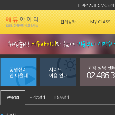
IT 자격증, IT 실무강
전체강좌
MY CLASS
고객 상담 센
동영상이
사이트
02.486.
안 나올때
이용 안내
자격증강좌
IT실무강좌
전체강좌