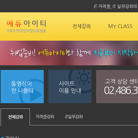
IT 자격증, IT 실무강
전체강좌
MY CLASS
고객 상담 센
동영상이
사이트
02.486.
안 나올때
이용 안내
자격증강좌
IT실무강좌
전체강좌