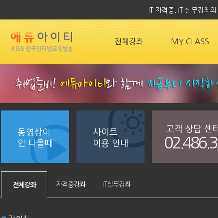
IT 자격증, IT 실무강
전체강좌
MY CLASS
고객 상담 센
동영상이
사이트
02.486.
안 나올때
이용 안내
자격증강좌
IT실무강좌
전체강좌