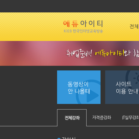
전체
동영상이
사이트
안 나올때
이용 안내
자격증강좌
IT실무강
전체강좌