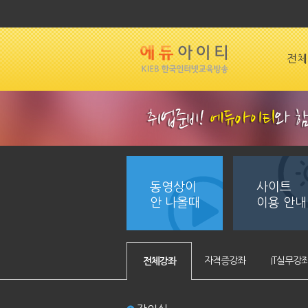
전체
동영상이
사이트
안 나올때
이용 안내
자격증강좌
IT실무강
전체강좌