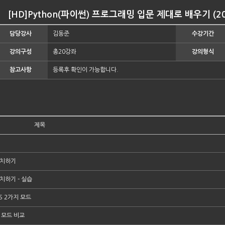
[HD]Python(파이썬) 프로그래밍 입문 제대로 배우기 (2020
담당강사
김동준
수강기간
강의구성
총20강좌
강의형식
참고사항
등록후 확인이 가능합니다.
제목
설치하기
치하기 - 실습
OS 2가지 모드
 모드 비교