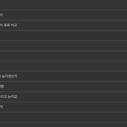
방식
식 표로 비교
자 논리연산자
변환
 그리고 논리값
산자