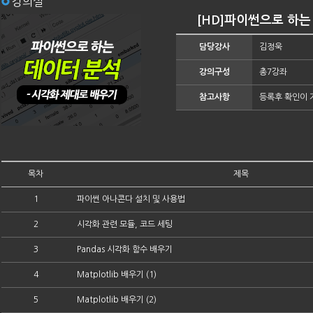
강의실
[HD]파이썬으로 하는
담당강사
김정욱
강의구성
총7강좌
참고사항
등록후 확인이 
목차
제목
1
파이썬 아나콘다 설치 및 사용법
2
시각화 관련 모듈, 코드 세팅
3
Pandas 시각화 함수 배우기
4
Matplotlib 배우기 (1)
5
Matplotlib 배우기 (2)