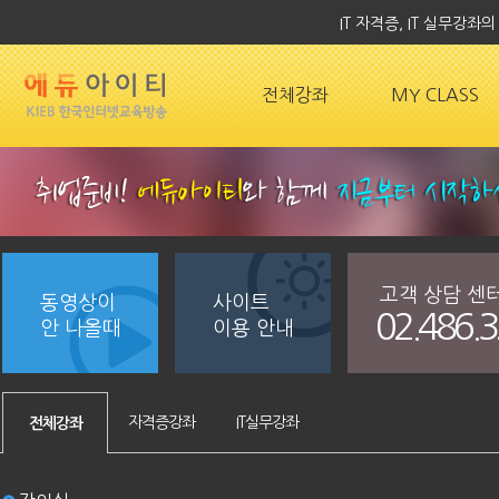
IT 자격증, IT 실무강
전체강좌
MY CLASS
고객 상담 센
동영상이
사이트
02.486.
안 나올때
이용 안내
자격증강좌
IT실무강좌
전체강좌