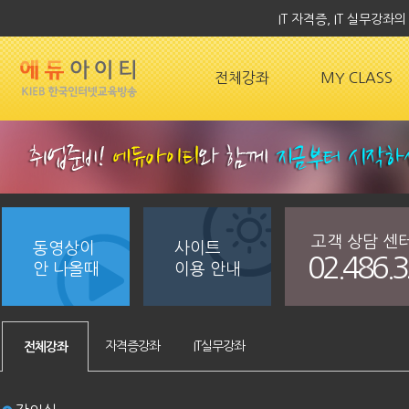
IT 자격증, IT 실무강
전체강좌
MY CLASS
고객 상담 센
동영상이
사이트
02.486.
안 나올때
이용 안내
자격증강좌
IT실무강좌
전체강좌