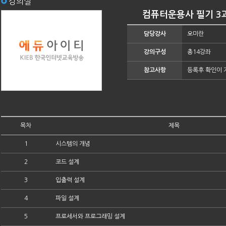
강의실
컴퓨터운용사 필기 3과
담당강사
오미란
강의구성
총14강좌
참고사항
등록후 확인이 
목차
제목
1
시스템의 개념
2
코드 설계
3
입출력 설계
4
파일 설계
5
프로세서와 프로그래밍 설계