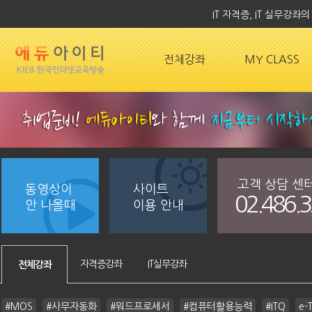
IT 자격증, IT 실무강
전체강좌
MY CLASS
고객 상담 센
동영상이
사이트
02.486.
안 나올때
이용 안내
자격증강좌
IT실무강좌
전체강좌
#MOS
#사무자동화
#워드프로세서
#컴퓨터활용능력
#ITQ
e-